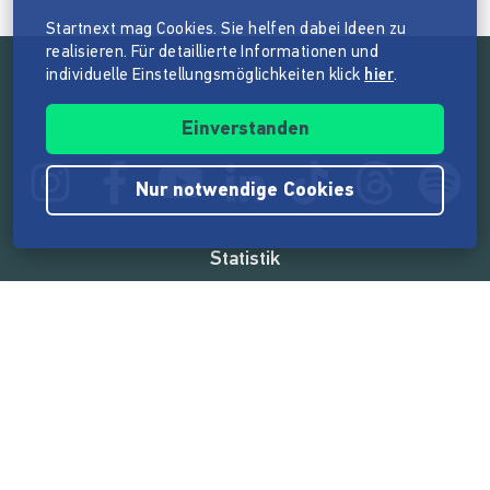
Startnext mag Cookies. Sie helfen dabei Ideen zu
realisieren. Für detaillierte Informationen und
individuelle Einstellungsmöglichkeiten klick
hier
.
Folge der Mission von Startnext
Einverstanden
Nur notwendige Cookies
Statistik
165.532.651 €
von der Crowd finanziert
18.857
Erfolgreiche Projekte