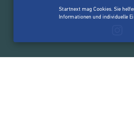
Startnext mag Cookies. Sie helfen 
Informationen und individuelle E
165.517.3
von der Crowd finanzi
Unternehmen
Über Startnext
Leichte Sprache
Team