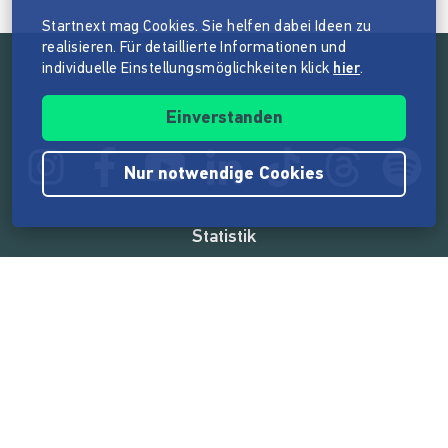
Startnext mag Cookies. Sie helfen dabei Ideen zu
realisieren. Für detaillierte Informationen und
individuelle Einstellungsmöglichkeiten klick
hier
.
Folge der Mission von Startnext
Einverstanden
Nur notwendige Cookies
Statistik
165.567.224 €
von der Crowd finanziert
18.862
Erfolgreiche Projekte