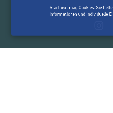
Startnext mag Cookies. Sie helfen 
Informationen und individuelle E
165.520.2
von der Crowd finanzi
Unternehmen
Über Startnext
Leichte Sprache
Team