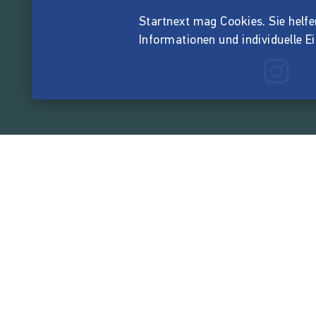
Startnext mag Cookies. Sie helfen 
Informationen und individuelle E
165.539.7
von der Crowd finanzi
Unternehmen
Über Startnext
Leichte Sprache
Team