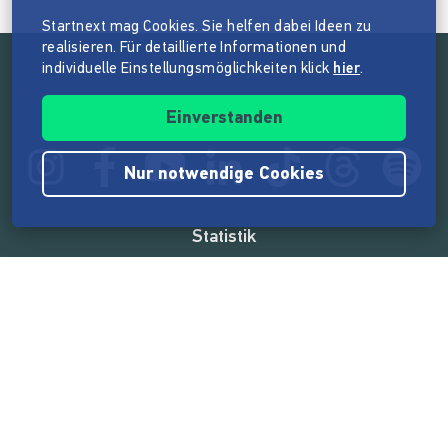
Startnext mag Cookies. Sie helfen dabei Ideen zu
realisieren. Für detaillierte Informationen und
individuelle Einstellungsmöglichkeiten klick
hier
.
Folge der Mission von Startnext
Einverstanden
Nur notwendige Cookies
Statistik
165.532.493 €
von der Crowd finanziert
18.857
Erfolgreiche Projekte