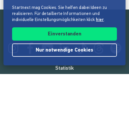
Startnext mag Cookies. Sie helfen dabei Ideen zu
realisieren. Für detaillierte Informationen und
individuelle Einstellungsmöglichkeiten klick
hier
.
Folge der Mission von Startnext
Einverstanden
Nur notwendige Cookies
Statistik
165.569.112 €
von der Crowd finanziert
18.862
Erfolgreiche Projekte