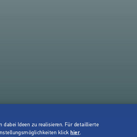
dabei Ideen zu realisieren. Für detaillierte
instellungsmöglichkeiten klick
hier
.