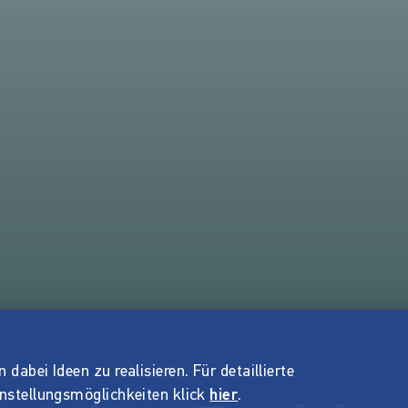
dabei Ideen zu realisieren. Für detaillierte
instellungsmöglichkeiten klick
hier
.