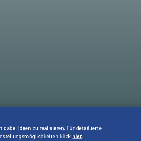
dabei Ideen zu realisieren. Für detaillierte
instellungsmöglichkeiten klick
hier
.