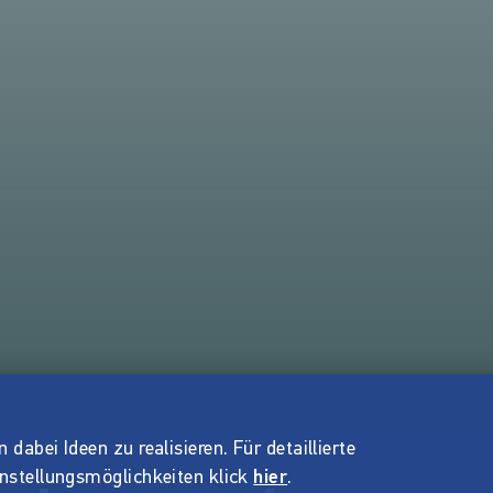
dabei Ideen zu realisieren. Für detaillierte
instellungsmöglichkeiten klick
hier
.