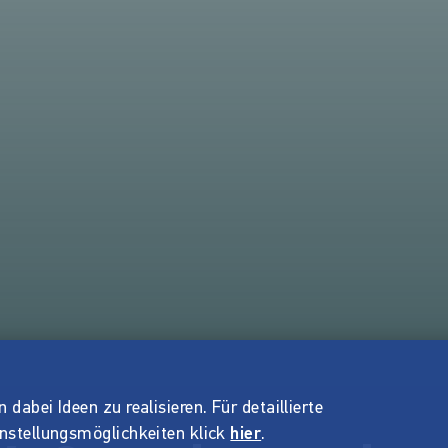
dabei Ideen zu realisieren. Für detaillierte
instellungsmöglichkeiten klick
hier
.