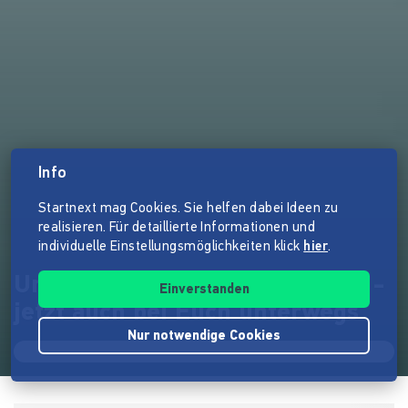
Info
Startnext mag Cookies. Sie helfen dabei Ideen zu
realisieren. Für detaillierte Informationen und
individuelle Einstellungsmöglichkeiten klick
hier
.
Unverpackt Rheinhessen Mobil -
Einverstanden
jetzt auch bei Euch unterwegs
Nur notwendige Cookies