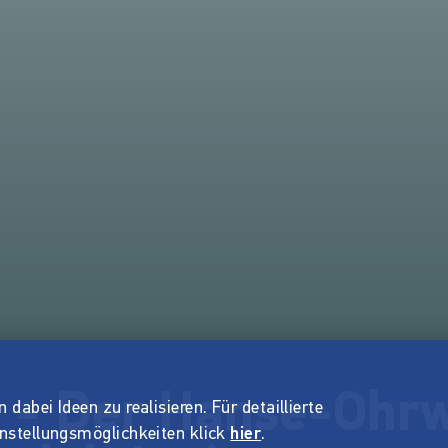
a - Der Hanse-Oh
dabei Ideen zu realisieren. Für detaillierte
instellungsmöglichkeiten klick
hier
.