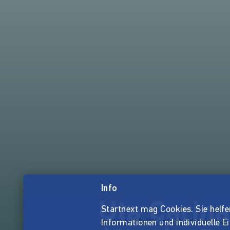
Info
Uta Carin
Startnext mag Cookies. Sie helfen 
Informationen und individuelle E