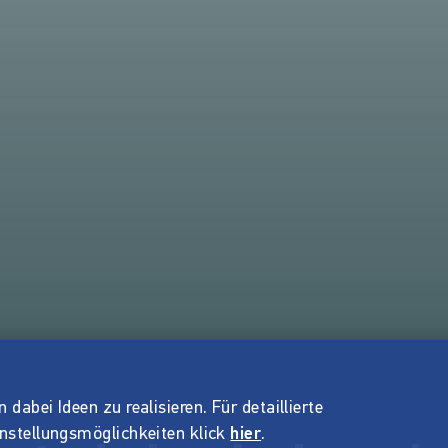
dabei Ideen zu realisieren. Für detaillierte
instellungsmöglichkeiten klick
hier
.