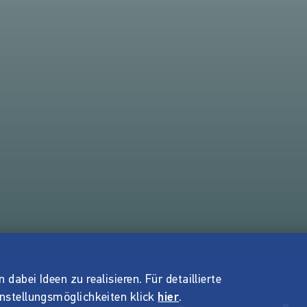
dabei Ideen zu realisieren. Für detaillierte
instellungsmöglichkeiten klick
hier
.