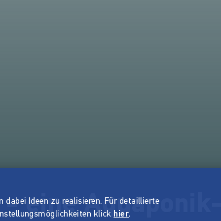
 - eine Aquaponik
dabei Ideen zu realisieren. Für detaillierte
instellungsmöglichkeiten klick
hier
.