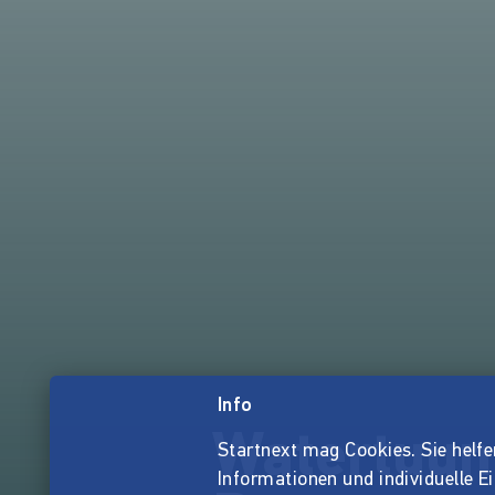
Info
Watertuun
Startnext mag Cookies. Sie helfen 
Informationen und individuelle E