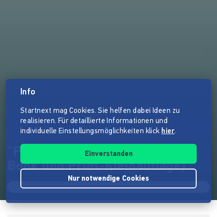
Info
Startnext mag Cookies. Sie helfen dabei Ideen zu
realisieren. Für detaillierte Informationen und
individuelle Einstellungsmöglichkeiten klick
hier
.
"Prägnante Webtypografie" (E-
Einverstanden
Book und Print-Kleinauflage)
Nur notwendige Cookies