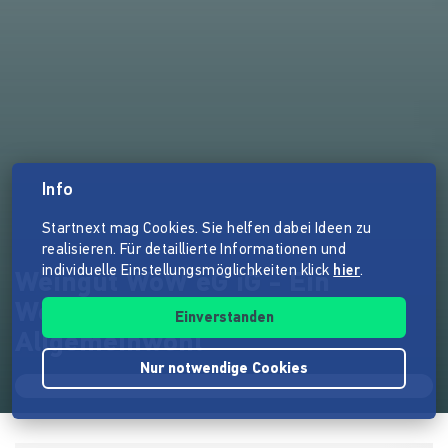
Info
Startnext mag Cookies. Sie helfen dabei Ideen zu
realisieren. Für detaillierte Informationen und
individuelle Einstellungsmöglichkeiten klick
hier
.
Weingut WoW eG iG - Ein
Weingut wird zum
Einverstanden
Allgemeinwohl
Nur notwendige Cookies