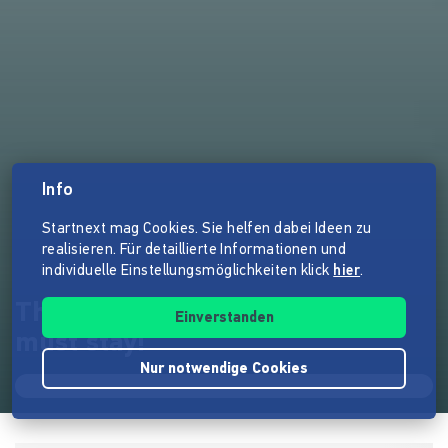
Info
Startnext mag Cookies. Sie helfen dabei Ideen zu
realisieren. Für detaillierte Informationen und
individuelle Einstellungsmöglichkeiten klick
hier
.
The Yeah Yeah Yeah Studios
Einverstanden
must stay!
Nur notwendige Cookies