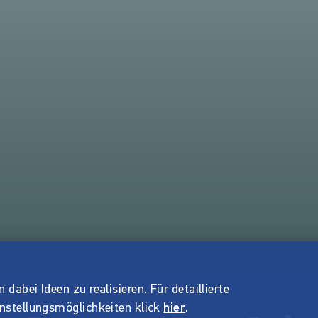
dabei Ideen zu realisieren. Für detaillierte
instellungsmöglichkeiten klick
hier
.