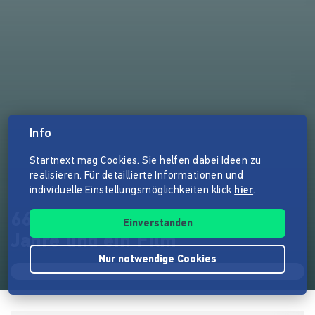
Info
Startnext mag Cookies. Sie helfen dabei Ideen zu
realisieren. Für detaillierte Informationen und
individuelle Einstellungsmöglichkeiten klick
hier
.
66 Frauen, 21 Instrumente, 10
Einverstanden
Jahre und ein Film
Nur notwendige Cookies