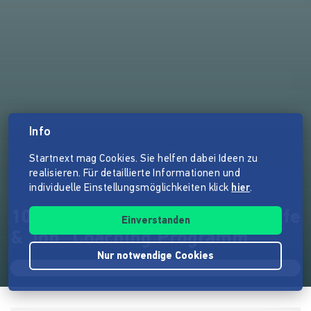
Info
Startnext mag Cookies. Sie helfen dabei Ideen zu
realisieren. Für detaillierte Informationen und
individuelle Einstellungsmöglichkeiten klick
hier
.
10 Traumjobs - "Design your Life
Einverstanden
& Job" Coaching Programm
Nur notwendige Cookies