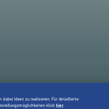
dabei Ideen zu realisieren. Für detaillierte
instellungsmöglichkeiten klick
hier
.