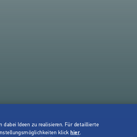
dabei Ideen zu realisieren. Für detaillierte
instellungsmöglichkeiten klick
hier
.