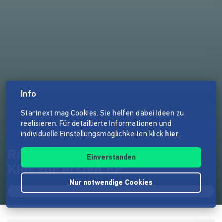
Info
Startnext mag Cookies. Sie helfen dabei Ideen zu
realisieren. Für detaillierte Informationen und
individuelle Einstellungsmöglichkeiten klick
hier
.
Raoul Pasculli - Von The Voice
Einverstanden
Kids zur ersten EP
Nur notwendige Cookies