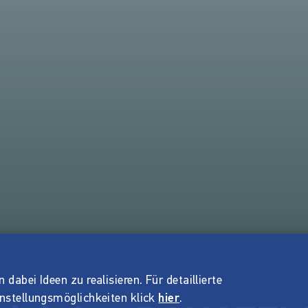
dabei Ideen zu realisieren. Für detaillierte
instellungsmöglichkeiten klick
hier
.