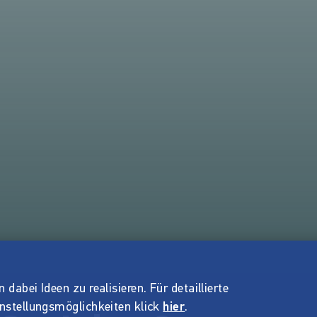
dabei Ideen zu realisieren. Für detaillierte
instellungsmöglichkeiten klick
hier
.