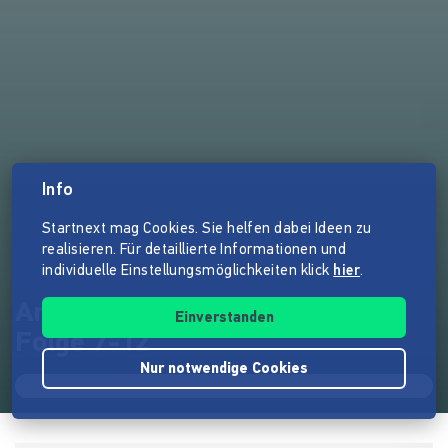
Info
Startnext mag Cookies. Sie helfen dabei Ideen zu
realisieren. Für detaillierte Informationen und
individuelle Einstellungsmöglichkeiten klick
hier
.
Anomalia - das Hörspiel - CDs
Einverstanden
Folge 7-12
Nur notwendige Cookies