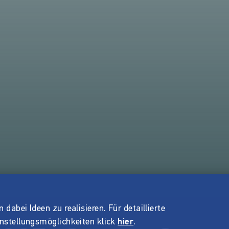
dabei Ideen zu realisieren. Für detaillierte
instellungsmöglichkeiten klick
hier
.