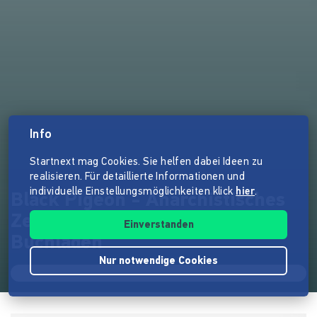
Info
Startnext mag Cookies. Sie helfen dabei Ideen zu
realisieren. Für detaillierte Informationen und
individuelle Einstellungsmöglichkeiten klick
hier
.
Black Pigeon - Anarchistisches
Zentrum Dortmund mit
Einverstanden
Buchladen
Nur notwendige Cookies