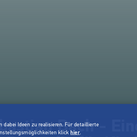
bastian Bach - Ein
dabei Ideen zu realisieren. Für detaillierte
instellungsmöglichkeiten klick
hier
.