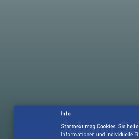
Info
Johann Se
Startnext mag Cookies. Sie helfen 
Informationen und individuelle E