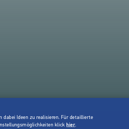
dabei Ideen zu realisieren. Für detaillierte
instellungsmöglichkeiten klick
hier
.