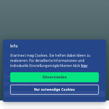
Info
Startnext mag Cookies. Sie helfen dabei Ideen zu
realisieren. Für detaillierte Informationen und
individuelle Einstellungsmöglichkeiten klick
hier
.
begin to... ein Piano-live-Album
Einverstanden
aus Begegnungen
Nur notwendige Cookies