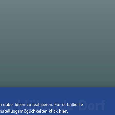
as blühende Dorf
dabei Ideen zu realisieren. Für detaillierte
instellungsmöglichkeiten klick
hier
.