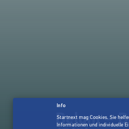
Info
Belum – D
Startnext mag Cookies. Sie helfen 
Informationen und individuelle E