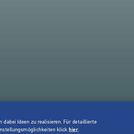
dabei Ideen zu realisieren. Für detaillierte
instellungsmöglichkeiten klick
hier
.