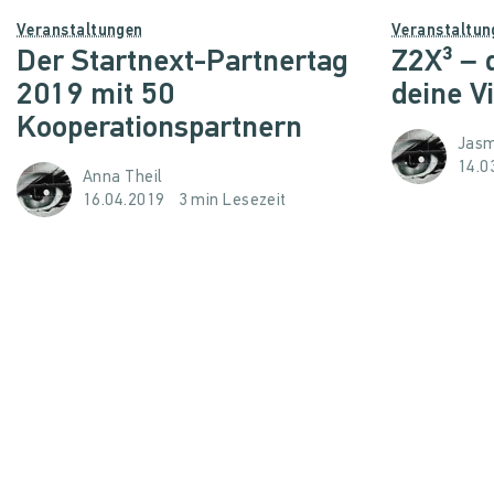
Veranstaltungen
Veranstaltun
Der Startnext-Partnertag
Z2X³ – 
2019 mit 50
deine Vi
Kooperationspartnern
Jasm
14.0
Anna Theil
16.04.2019
3 min Lesezeit