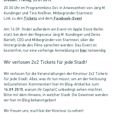
Dresden: Freitag, 25.09.2015
20.30 Uhr im Programmkino Ost, in Anwesenheit von Jørg M.
Kundinger und Tino Kreßner, Mitbegründer Startnext
Link zu den
Tickets
und dem
Facebook-Event
Am 14.09. findet außerdem ein Event im Apple Store Berlin
statt, bei dem der Regisseur Jørg M. Kundinger und Denis
Bartelt, CEO und Mitbegründer von Startnext, über die
Hintergründe des Films sprechen werden. Das Event ist
kostenfrei, nur eine vorherige Anmeldung ist
hier
notwendig.
Wir verlosen 2x2 Tickets für jede Stadt!
Wir verlosen für die Veranstaltungen der Kinotour 2x2 Tickets
für jede Stadt. Alles, was ihr tun müsst, um an der Verlosung
teilzunehmen: Kommentiert hier im Blog-Artikel bis zum
16.09.2015
, warum ihr Capital C unbedingt sehen möchtet.
Bitte mit dem Hinweis, in welcher Stadt. Die Gewinner werden
wir hier im Blog bekanntgeben!
Wir freuen uns, euch bei der Kinotour zu sehen!