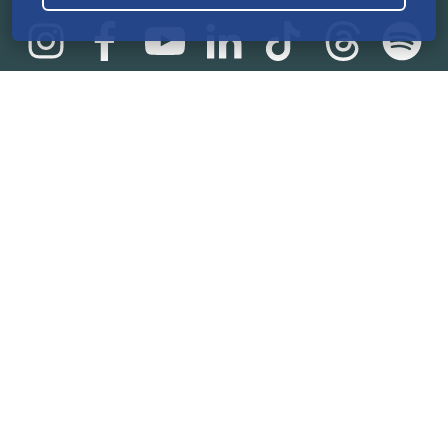
Statistik
165.584.805 €
von der Crowd finanziert
18.865
Erfolgreiche Projekte
2.217.000
Nutzer:innen