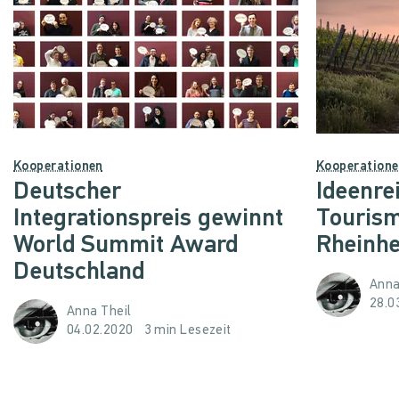
Kooperationen
Kooperation
Deutscher
Ideenre
Integrationspreis gewinnt
Tourism
World Summit Award
Rheinh
Deutschland
Anna
28.0
Anna Theil
04.02.2020
3 min Lesezeit