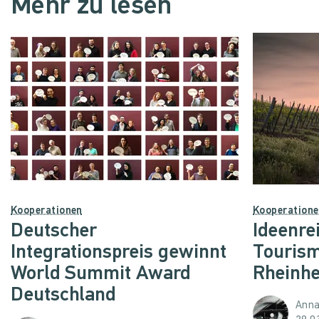
Mehr zu lesen
Kooperationen
Kooperation
Deutscher
Ideenre
Integrationspreis gewinnt
Tourism
World Summit Award
Rheinh
Deutschland
Anna