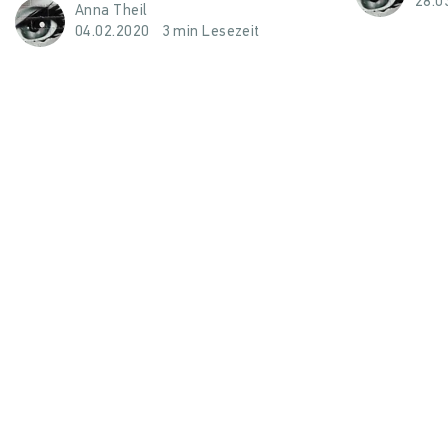
28.0
Anna Theil
04.02.2020
3 min Lesezeit