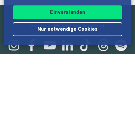
Einverstanden
Folge der Mission von Startnext
Nur notwendige Cookies
Statistik
165.572.614 €
von der Crowd finanziert
18.862
Erfolgreiche Projekte
2.217.000