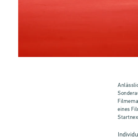
Anlässli
Sonderau
Filmemac
eines F
Startnex
Individ