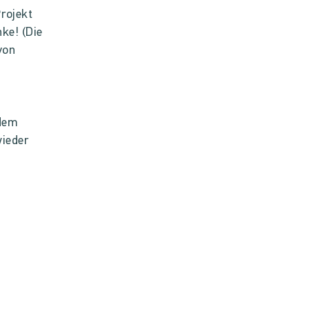
rojekt
ke! (Die
von
 dem
wieder