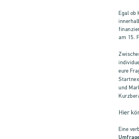
Egal ob 
innerhal
finanzie
am 15. F
Z
wische
individu
eure Fra
Startnex
und Mark
Kurzbera
Hier kö
Eine ver
Umfrag