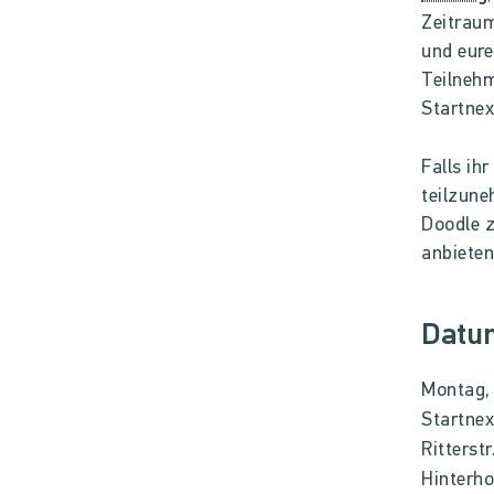
Zeitraum
und eure
Teilneh
Startnex
Falls ih
teilzune
Doodle z
anbieten
Datu
Montag,
Startnex
Ritterst
Hinterho