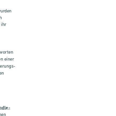
wurden
h
 ihr
tworten
n einer
ierungs-
en
odle-
nen