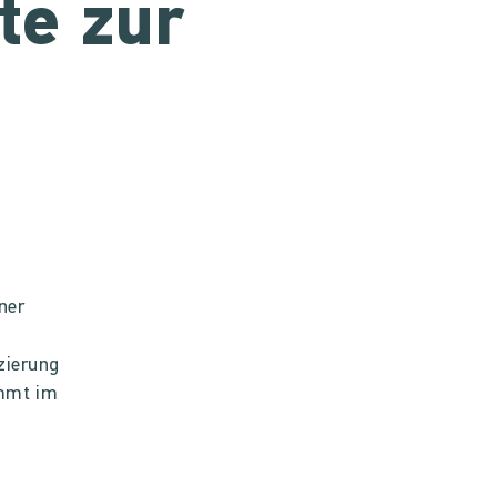
te zur
ner
zierung
ommt im