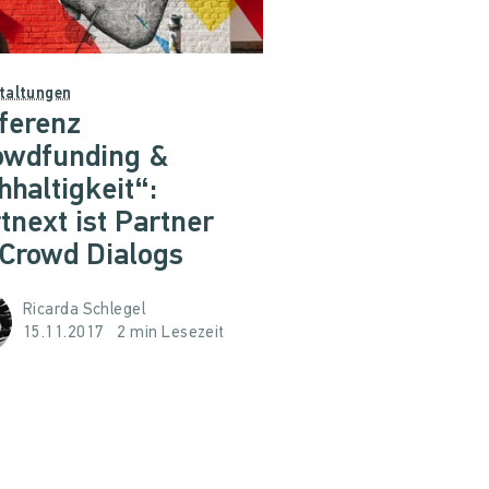
taltungen
ferenz
owdfunding &
haltigkeit“:
tnext ist Partner
 Crowd Dialogs
Ricarda Schlegel
15.11.2017
2 min Lesezeit