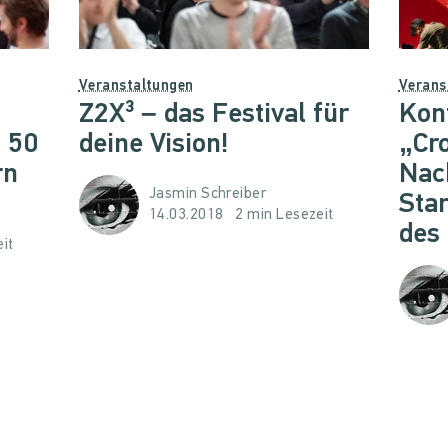
Veranstaltungen
Verans
Z2X³ – das Festival für
Kon
 50
deine Vision!
„Cr
rn
Nach
Jasmin Schreiber
Star
14.03.2018
2 min Lesezeit
des
it