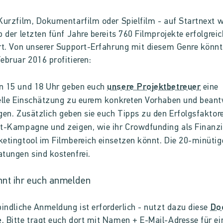
Kurzfilm, Dokumentarfilm oder Spielfilm - auf Startnext 
b der letzten fünf Jahre bereits 760 Filmprojekte erfolgreic
rt. Von unserer Support-Erfahrung mit diesem Genre könnt
ebruar 2016 profitieren:
n 15 und 18 Uhr
geben euch
unsere Projektbetreuer
eine
elle Einschätzung zu eurem konkreten Vorhaben und bean
gen. Z
usätzlich geben sie euch Tipps zu den Erfolgsfaktore
t-Kampagne und zeigen, wie ihr Crowdfunding als Finanz
etingtool im Filmbereich einsetzen könnt. Die 20-minütig
tungen sind kostenfrei.
nnt ihr euch anmelden
bindliche Anmeldung ist erforderlich - nutzt dazu diese
Do
e
. Bitte tragt euch dort mit Namen + E-Mail-Adresse für ei