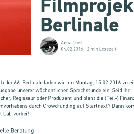
Filmprojek
Berlinale
Anna Theil
04.02.2016
2 min Lesezeit
ch der 66. Berlinale laden wir am Montag, 15.02.2016 zu ei
sgabe unserer wöchentlichen Sprechstunde ein: Seid ihr
her, Regisseur oder Produzent und plant die (Teil-) Finan
ilmvorhabens durch Crowdfunding auf Startnext? Dann k
t Lab vorbei!
uelle Beratung