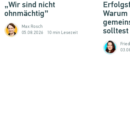
„Wir sind nicht
Erfolgs
ohnmächtig”
Warum d
gemein
Max Rosch
solltest
05.08.2026
10 min Lesezeit
Frie
03.0