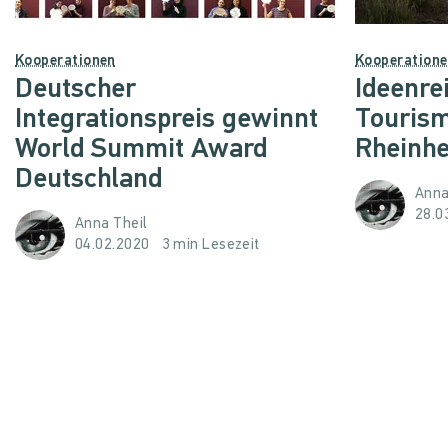
Kooperationen
Kooperation
Deutscher
Ideenre
Integrationspreis gewinnt
Tourism
World Summit Award
Rheinh
Deutschland
Anna
28.0
Anna Theil
04.02.2020
3 min Lesezeit