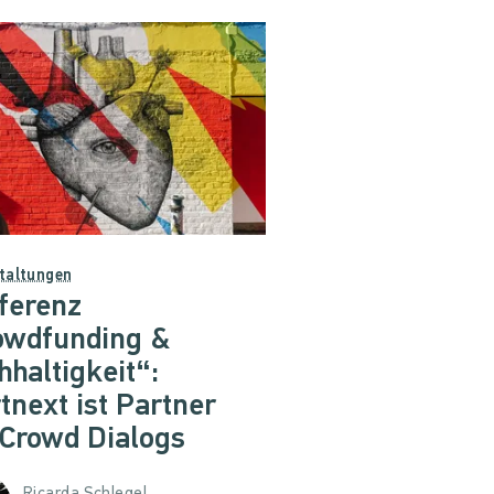
taltungen
ferenz
owdfunding &
haltigkeit“:
tnext ist Partner
 Crowd Dialogs