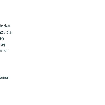
ür den
azu bis
en
tig
inner
 einen