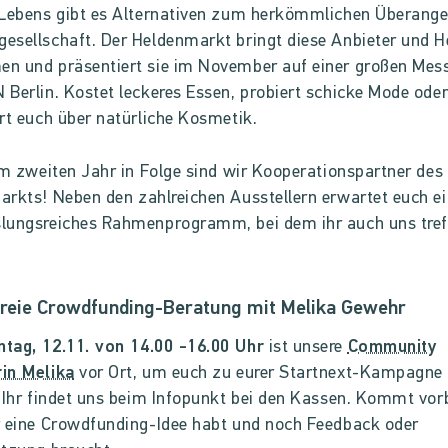
 Lebens gibt es Alternativen zum herkömmlichen Überange
sellschaft. Der Heldenmarkt bringt diese Anbieter und He
 und präsentiert sie im November auf einer großen Mess
Berlin. Kostet leckeres Essen, probiert schicke Mode ode
rt euch über natürliche Kosmetik.
im zweiten Jahr in Folge sind wir Kooperationspartner des
arkts!
Neben den zahlreichen Ausstellern erwartet euch e
lungsreiches Rahmenprogramm, bei dem ihr auch uns tref
reie Crowdfunding-Beratung mit Melika Gewehr
tag, 12.11. von 14.00 -16.00 Uhr
ist unsere
Community
in Melika
vor Ort, um euch zu eurer Startnext-Kampagne
 Ihr findet uns beim Infopunkt bei den Kassen. Kommt vorb
 eine Crowdfunding-Idee habt und noch Feedback oder