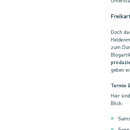
Unterstü
Freikar
Doch das
Heldenma
zum
Don
Blogarti
produzi
geben wi
Termin 
Hier sin
Blick:
Sams