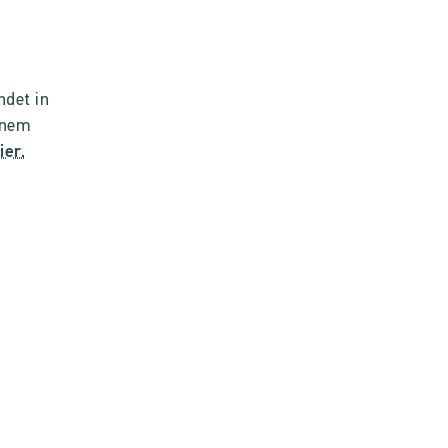
ndet in
einem
ier.