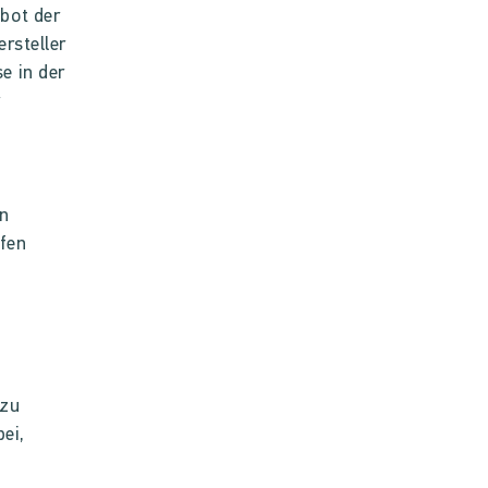
bot der
rsteller
e in der
r
in
fen
 zu
ei,