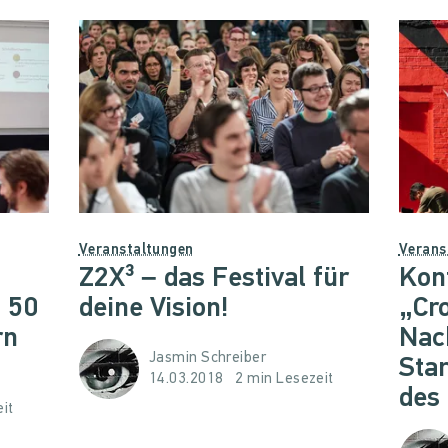
Veranstaltungen
Verans
Z2X³ – das Festival für
Kon
 50
deine Vision!
„Cr
rn
Nach
Jasmin Schreiber
Star
14.03.2018
2 min Lesezeit
des
it