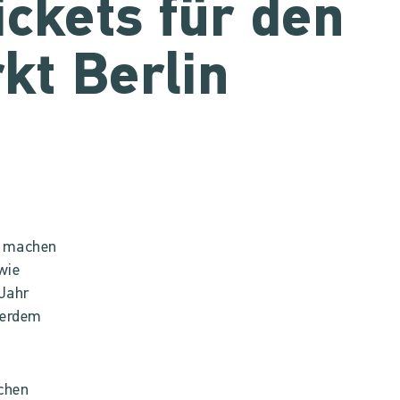
ickets für den
kt Berlin
r machen
wie
 Jahr
ßerdem
ichen