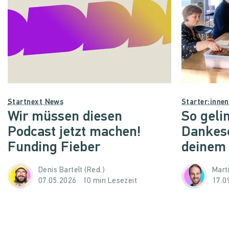
Startnext News
Starter:inne
Wir müssen diesen
So geli
Podcast jetzt machen!
Dankes
Funding Fieber
deinem
Denis Bartelt (Red.)
Mart
07.05.2026
10 min Lesezeit
17.0