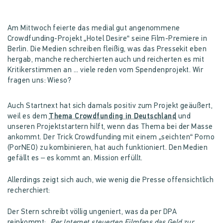
Am Mittwoch feierte das medial gut angenommene
Crowdfunding-Projekt „Hotel Desire“ seine Film-Premiere in
Berlin. Die Medien schreiben fleißig, was das Pressekit eben
hergab, manche recherchierten auch und reicherten es mit
Kritikerstimmen an ... viele reden vom Spendenprojekt. Wir
fragen uns: Wieso?
Auch Startnext hat sich damals positiv zum Projekt geäußert,
weil es dem
Thema Crowdfunding in Deutschland
und
unseren Projektstartern hilft, wenn das Thema bei der Masse
ankommt. Der Trick Crowdfunding mit einem „seichten“ Porno
(PorNEO) zu kombinieren, hat auch funktioniert. Den Medien
gefällt es – es kommt an. Mission erfüllt.
Allerdings zeigt sich auch, wie wenig die Presse offensichtlich
recherchiert:
Der Stern schreibt völlig ungeniert, was da per DPA
reinkommt:
„Per Internet steuerten Filmfans das Geld zur