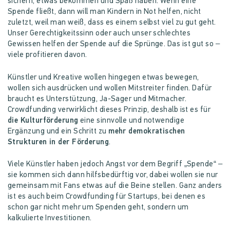
sichern, etwas bekommen und Spaß haben. Wenn eine
Spende fließt, dann will man Kindern in Not helfen, nicht
zuletzt, weil man weiß, dass es einem selbst viel zu gut geht.
Unser Gerechtigkeitssinn oder auch unser schlechtes
Gewissen helfen der Spende auf die Sprünge. Das ist gut so –
viele profitieren davon.
Künstler und Kreative wollen hingegen etwas bewegen,
wollen sich ausdrücken und wollen Mitstreiter finden. Dafür
braucht es Unterstützung, Ja-Sager und Mitmacher.
Crowdfunding verwirklicht dieses Prinzip, deshalb ist es für
die Kulturförderung
eine sinnvolle und notwendige
Ergänzung und ein Schritt zu
mehr demokratischen
Strukturen in der Förderung
.
Viele Künstler haben jedoch Angst vor dem Begriff „Spende“ –
sie kommen sich dann hilfsbedürftig vor, dabei wollen sie nur
gemeinsam mit Fans etwas auf die Beine stellen. Ganz anders
ist es auch beim Crowdfunding für Startups, bei denen es
schon gar nicht mehr um Spenden geht, sondern um
kalkulierte Investitionen.