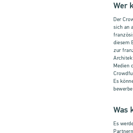
Wer 
Der Cro
sich an 
französi
diesem B
zur fran
Architek
Medien o
Crowdfu
Es könn
bewerbe
Was 
Es werde
Partnern