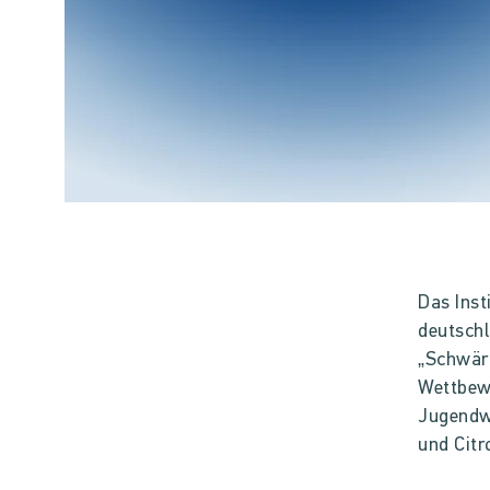
Das Inst
deutschl
„Schwärm
Wettbew
Jugendwe
und Citr