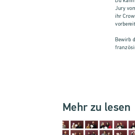
Du kanns
Jury vom
ihr Cro
vorberei
Bewirb d
französi
Mehr zu lesen