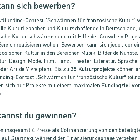
kann sich bewerben?
wdfunding-Contest "Schwärmen für französische Kultur" 
alle Kulturliebhaber und Kulturschaffende in Deutschland, d
sche Kultur schwärmen und mit Hilfe der Crowd ein Projek
ereich realisieren wollen. Bewerben kann sich jeder, der ei
zösischen Kultur in den Bereichen Musik, Bildende Künste,
tur, Design, Mode, Film, Tanz, Theater, Literatur, Sprache,
der Art de Vivre plant. Bis zu
25 Kulturprojekte
können 
nding-Contest „Schwärmen für französische Kultur“ teiln
en sich nur Projekte mit einem maximalen
Fundingziel vo
n.
kannst du gewinnen?
n insgesamt 4 Preise als Cofinanzierung von den beteiligt
 auf Startnext während der Finanzierungsphase vergeben.