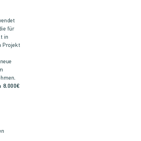
wendet
ie für
t in
n Projekt
 neue
am
ehmen.
n 8.000€
en