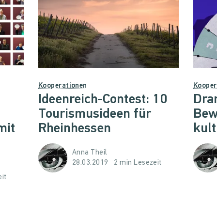
Kooperationen
Kooper
Ideenreich-Contest: 10
Dra
Tourismusideen für
Bew
mit
Rheinhessen
kul
Anna Theil
28.03.2019
2 min Lesezeit
it