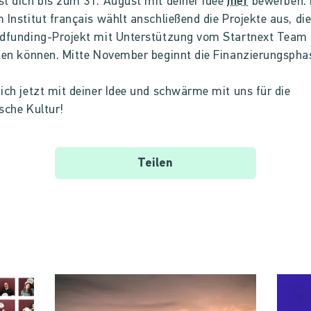
t dich bis zum 31. August mit deiner Idee
hier
bewerben. 
 Institut français wählt anschließend die Projekte aus, di
wdfunding-Projekt mit Unterstützung vom Startnext Team
ten können. Mitte November beginnt die Finanzierungspha
ich jetzt mit deiner Idee und schwärme mit uns für die
sche Kultur!
Teilen