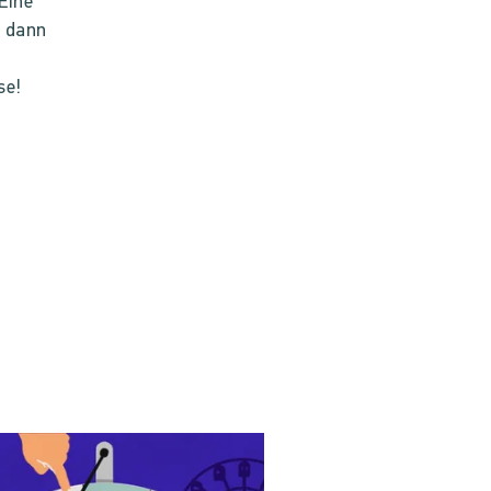
Eine
e dann
se!