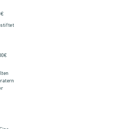
0€
stiftet
500€
lten
eratern
er