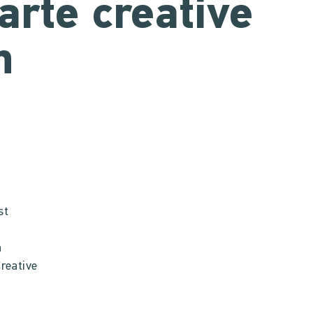
arte creative
n
st
n
reative