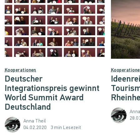
Kooperationen
Kooperation
Deutscher
Ideenre
Integrationspreis gewinnt
Tourism
World Summit Award
Rheinh
Deutschland
Anna
28.0
Anna Theil
04.02.2020
3 min Lesezeit