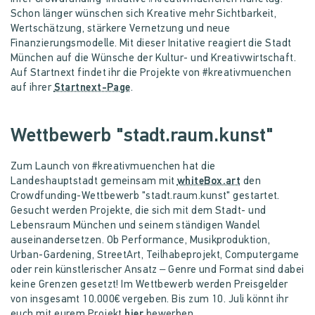
Schon länger wünschen sich Kreative mehr Sichtbarkeit,
Wertschätzung, stärkere Vernetzung und neue
Finanzierungsmodelle. Mit dieser Initative reagiert die Stadt
München auf die Wünsche der Kultur- und Kreativwirtschaft
.
Auf Startnext findet ihr die Projekte von #kreativmuenchen
auf ihrer
Startnext-Page
.
Wettbewerb "stadt.raum.kunst"
Zum Launch von #kreativmuenchen hat die
Landeshauptstadt gemeinsam mit
whiteBox.art
den
Crowdfunding-Wettbewerb "stadt.raum.kunst" gestartet.
Gesucht werden Projekte, die sich mit dem Stadt- und
Lebensraum München und seinem ständigen Wandel
auseinandersetzen. Ob Performance, Musikproduktion,
Urban-Gardening, StreetArt, Teilhabeprojekt, Computergame
oder rein künstlerischer Ansatz – Genre und Format sind dabei
keine Grenzen gesetzt! Im Wettbewerb werden Preisgelder
von insgesamt 10.000€ vergeben. Bis zum 10. Juli könnt ihr
euch mit eurem Projekt
hier
bewerben.