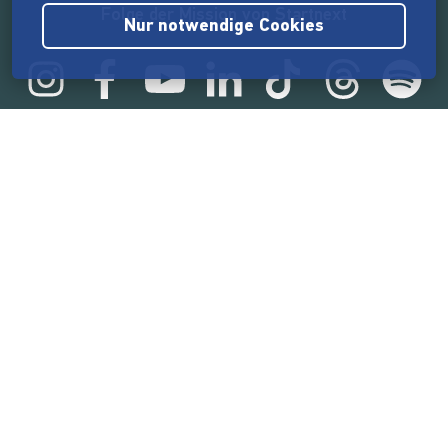
Folge der Mission von Startnext
Nur notwendige Cookies
Statistik
165.570.840 €
von der Crowd finanziert
18.862
Erfolgreiche Projekte
2.217.000
Nutzer:innen