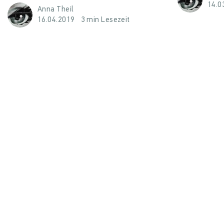
14.0
Anna Theil
16.04.2019
3 min Lesezeit