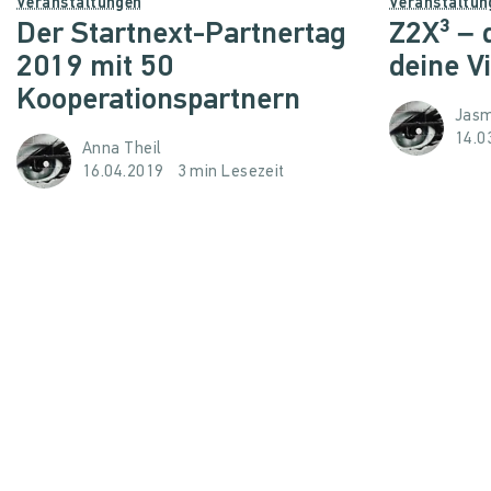
Veranstaltungen
Veranstaltun
Der Startnext-Partnertag
Z2X³ – 
2019 mit 50
deine Vi
Kooperationspartnern
Jasm
14.0
Anna Theil
16.04.2019
3 min Lesezeit