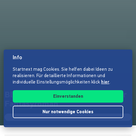
Info
Startnext mag Cookies. Sie helfen dabei Ideen zu
realisieren. Für detaillierte Informationen und
individuelle Einstellungsmöglichkeiten klick
hier
.
Blut gegen Blut 2 - Ein düsterer
Einverstanden
Fantasyroman
Nur notwendige Cookies