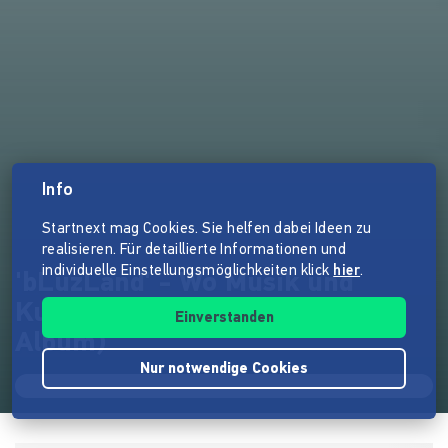
Info
Startnext mag Cookies. Sie helfen dabei Ideen zu
realisieren. Für detaillierte Informationen und
individuelle Einstellungsmöglichkeiten klick
hier
.
'bLuzLand' - Wo Musik und
Kunst Grenzen sprengen (4.
Einverstanden
Album)
Nur notwendige Cookies